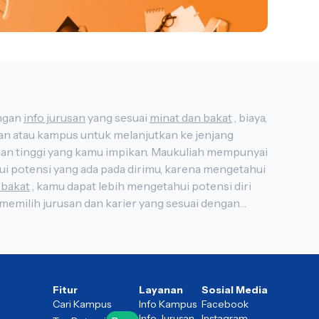
us di Indonesia, lengkap dengan
info jurusan
yang sesuai
minat dan bakat
, biaya,
 bakat
, kamu dapat lebih mengetahui potensi diri
studi saat melanjutkan studi di perguruan tinggi. Sehingga membantu kamu lebih siap ketika melakukan tes masuk perguruan tinggi.
Fitur
Layanan
Sosial Media
Cari Kampus
Info Kampus
Facebook
Info Jurusan
Instagram