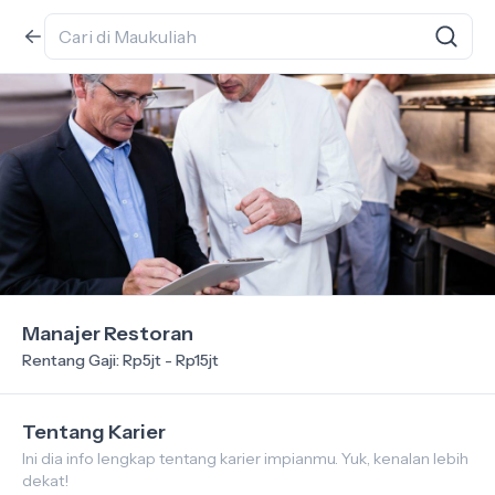
Manajer Restoran
Rentang Gaji: Rp5jt - Rp15jt
Tentang Karier
Ini dia info lengkap tentang karier impianmu. Yuk, kenalan lebih
dekat!