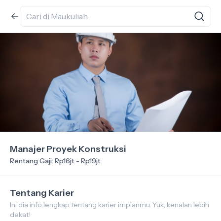
Manajer Proyek Konstruksi
Rentang Gaji: Rp16jt - Rp19jt
Tentang Karier
Ini dia info lengkap tentang karier impianmu. Yuk, kenalan lebih
dekat!