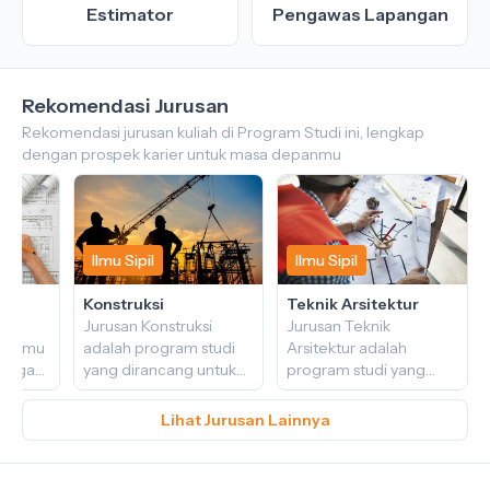
Estimator
Pengawas Lapangan
Rekomendasi Jurusan
Rekomendasi jurusan kuliah di Program Studi ini, lengkap
dengan prospek karier untuk masa depanmu
Ilmu Sipil
Ilmu Sipil
Ilmu S
Arsitektur
Konstruksi
Teknik
Jurusan Arsitektur
Jurusan Konstruksi
Jurusa
merupakan disiplin ilmu
adalah program studi
Arsitek
yang berkaitan dengan
yang dirancang untuk
progra
perencanaan, desain,
memberikan
meran
dan konstruksi
pemahaman
penge
Lihat Jurusan Lainnya
bangunan dan ruang.
mendalam tentang
ketera
Mahasiswa arsitektur
prinsip-prinsip, teori,
perenc
mempelajari berbagai
dan praktik terkait
dan p