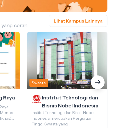
Lihat Kampus Lainnya
a yang cerah
Swasta
Swa
g Raya
Institut Teknologi dan
Bisnis Nobel Indonesia
 Raya
Univ
 Menteri
Institut Teknologi dan Bisnis Nobel
satu
iknas)
Indonesia merupakan Perguruan
Indo
Nomor:
Tinggi Swasta yang
Peme