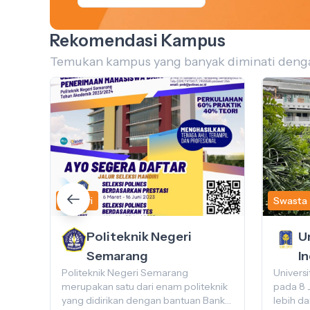
Rekomendasi Kampus
Temukan kampus yang banyak diminati dengan 
Negeri
Swasta
Politeknik Negeri
U
Semarang
I
akan
Politeknik Negeri Semarang
Universi
merupakan satu dari enam politeknik
pada 8 
yang didirikan dengan bantuan Bank
lebih da