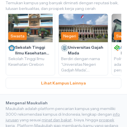
Temukan kampus yang banyak diminati dengan reputasi baik,
lulusan berkualitas, dan prospek kerja yang cerah
Swasta
Negeri
Swas
Sekolah Tinggi
Universitas Gajah
Pol
Ilmu Kesehatan
Mada
Ka
Sekolah Tinggi Ilmu
Cirebon
Berdiri dengan nama
Politek
Kesehatan Cirebon
“Universitas Negeri
adalah 
Gadjah Mada”,
pergur
perguruan tinggi ini
di Ind
merupakan gabungan
didiri
Lihat Kampus Lainnya
dari beberapa sekolah
9 Agus
tinggi yang telah lebih
berdas
dulu didirikan, di
Keputu
Mengenal Maukuliah
antaranya Balai
Riset,
Maukuliah adalah platform pencarian kampus yang memiliki
Perguruan Tinggi
Pendid
3.000 rekomendasi kampus di Indonesia, lengkap dengan
info
Gadjah Mada, Sekolah
Republ
jurusan
yang sesuai
minat dan bakat
, biaya, hingga
prospek
Tinggi Teknik, dan
Nomor 
kerja
. Platform Maukuliah siap membantu kamu yang sedang
Akademi Ilmu Politik
tentang