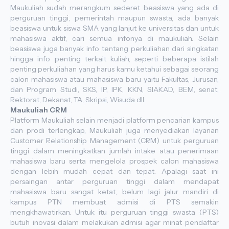
Maukuliah sudah merangkum sederet beasiswa yang ada di
perguruan tinggi, pemerintah maupun swasta, ada banyak
beasiswa untuk siswa SMA yang lanjut ke universitas dan untuk
mahasiswa aktif, cari semua infonya di maukuliah. Selain
beasiswa juga banyak info tentang perkuliahan dari singkatan
hingga info penting terkait kuliah, seperti beberapa istilah
penting perkuliahan yang harus kamu ketahui sebagai seorang
calon mahasiswa atau mahasiswa baru yaitu Fakultas, Jurusan,
dan Program Studi, SKS, IP, IPK, KKN, SIAKAD, BEM, senat,
Rektorat, Dekanat, TA, Skripsi, Wisuda dll.
Maukuliah CRM
Platform Maukuliah selain menjadi platform pencarian kampus
dan prodi terlengkap, Maukuliah juga menyediakan layanan
Customer Relationship Management (CRM) untuk perguruan
tinggi dalam meningkatkan jumlah intake atau penerimaan
mahasiswa baru serta mengelola prospek calon mahasiswa
dengan lebih mudah cepat dan tepat. Apalagi saat ini
persaingan antar perguruan tinggi dalam mendapat
mahasiswa baru sangat ketat, belum lagi jalur mandiri di
kampus PTN membuat admisi di PTS semakin
mengkhawatirkan. Untuk itu perguruan tinggi swasta (PTS)
butuh inovasi dalam melakukan admisi agar minat pendaftar