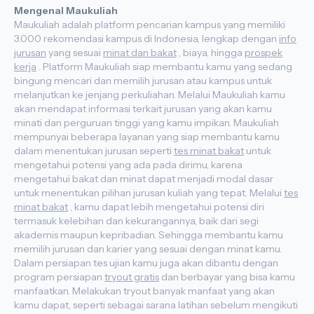
Mengenal Maukuliah
Maukuliah adalah platform pencarian kampus yang memiliki
3.000 rekomendasi kampus di Indonesia, lengkap dengan
info
jurusan
yang sesuai
minat dan bakat
, biaya, hingga
prospek
kerja
. Platform Maukuliah siap membantu kamu yang sedang
bingung mencari dan memilih jurusan atau kampus untuk
melanjutkan ke jenjang perkuliahan. Melalui Maukuliah kamu
akan mendapat informasi terkait jurusan yang akan kamu
minati dan perguruan tinggi yang kamu impikan. Maukuliah
mempunyai beberapa layanan yang siap membantu kamu
dalam menentukan jurusan seperti
tes minat bakat
untuk
mengetahui potensi yang ada pada dirimu, karena
mengetahui bakat dan minat dapat menjadi modal dasar
untuk menentukan pilihan jurusan kuliah yang tepat. Melalui
tes
minat bakat
, kamu dapat lebih mengetahui potensi diri
termasuk kelebihan dan kekurangannya, baik dari segi
akademis maupun kepribadian. Sehingga membantu kamu
memilih jurusan dan karier yang sesuai dengan minat kamu.
Dalam persiapan tes ujian kamu juga akan dibantu dengan
program persiapan
tryout gratis
dan berbayar yang bisa kamu
manfaatkan. Melakukan tryout banyak manfaat yang akan
kamu dapat, seperti sebagai sarana latihan sebelum mengikuti