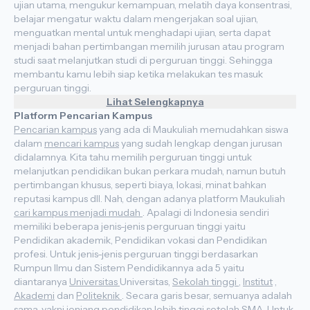
ujian utama, mengukur kemampuan, melatih daya konsentrasi,
belajar mengatur waktu dalam mengerjakan soal ujian,
menguatkan mental untuk menghadapi ujian, serta dapat
menjadi bahan pertimbangan memilih jurusan atau program
studi saat melanjutkan studi di perguruan tinggi. Sehingga
membantu kamu lebih siap ketika melakukan tes masuk
perguruan tinggi.
Lihat Selengkapnya
Platform Pencarian Kampus
Pencarian kampus
yang ada di Maukuliah memudahkan siswa
dalam
mencari kampus
yang sudah lengkap dengan jurusan
didalamnya. Kita tahu memilih perguruan tinggi untuk
melanjutkan pendidikan bukan perkara mudah, namun butuh
pertimbangan khusus, seperti biaya, lokasi, minat bahkan
reputasi kampus dll. Nah, dengan adanya platform Maukuliah
cari kampus menjadi mudah
. Apalagi di Indonesia sendiri
memiliki beberapa jenis-jenis perguruan tinggi yaitu
Pendidikan akademik, Pendidikan vokasi dan Pendidikan
profesi. Untuk jenis-jenis perguruan tinggi berdasarkan
Rumpun Ilmu dan Sistem Pendidikannya ada 5 yaitu
diantaranya
Universitas
Universitas,
Sekolah tinggi
,
Institut
,
Akademi
dan
Politeknik
. Secara garis besar, semuanya adalah
sama, yakni jenjang pendidikan lebih tinggi setelah SMA. Untuk