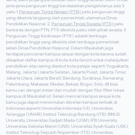
jenis-jenis perguruan tinggi berdasarkan pengelolanya ada 3,
yaitu 1.
Perguruan Tinggi Negeri (PTN)
yaitu perguruan tinggi
yang dikelola langsung oleh pemerintah, utamanya Dinas
Pendidikan Nasional. 2.
Perguruan TInggi Swasta (PTS)
yaitu
berbeda dengan PTN, PTS dikelola justru oleh pihak swasta. 3.
Perguruan Tinggi Kedinasan (PTK) adalah lembaga
pendidikan tinggi yang dikelola oleh lembaga pemerintah
selain Dinas Pendidikan Nasional. Dalam Maukuliah juga
terdapat pencarian kampus sesuai dengan kota karena sudah
disiapkan daftar kampus di kota-kota favorit untuk melanjutkan
pendidikan atau sering disebut kota pelajar seperti Yogyakarta,
Malang, Jakarta (Jakarta Selatan, Jakarta Pusat, Jakarta Timur,
Jakarta Utara, Jakarta Barat), Bandung, Surabaya, Semarang
Palembang, Makassar, Medan, Bekasi, Bogor, Solo, dll bisa
kamu cari dengan instan dan mudah dengan fitur filter lokasi
kampus di Maukuliah.id. Selain mencari kampus sesuai kota
kamu juga dapat menemukan deretan kampus terbaik di
Indonesia seperti Universitas Indonesia (UI), Universitas
Airlangga (UNAIR), Institut Teknologi Bandung (ITB), BINUS
University, Universitas Gadjah Mada (UGM), IPB University,
Universitas Sebelas Maret (UNS), Universitas Syiah Kuala (USK),
Institut Teknologi Sepuluh Nopember (ITS), Universitas