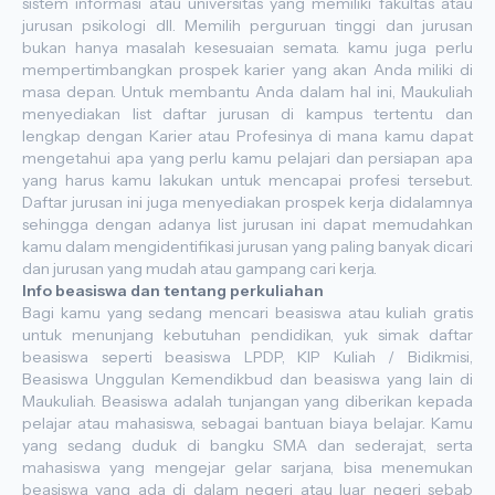
sistem informasi atau universitas yang memiliki fakultas atau
jurusan psikologi dll. Memilih perguruan tinggi dan jurusan
bukan hanya masalah kesesuaian semata. kamu juga perlu
mempertimbangkan prospek karier yang akan Anda miliki di
masa depan. Untuk membantu Anda dalam hal ini, Maukuliah
menyediakan list daftar jurusan di kampus tertentu dan
lengkap dengan Karier atau Profesinya di mana kamu dapat
mengetahui apa yang perlu kamu pelajari dan persiapan apa
yang harus kamu lakukan untuk mencapai profesi tersebut.
Daftar jurusan ini juga menyediakan prospek kerja didalamnya
sehingga dengan adanya list jurusan ini dapat memudahkan
kamu dalam mengidentifikasi jurusan yang paling banyak dicari
dan jurusan yang mudah atau gampang cari kerja.
Info beasiswa dan tentang perkuliahan
Bagi kamu yang sedang mencari beasiswa atau kuliah gratis
untuk menunjang kebutuhan pendidikan, yuk simak daftar
beasiswa seperti beasiswa LPDP, KIP Kuliah / Bidikmisi,
Beasiswa Unggulan Kemendikbud dan beasiswa yang lain di
Maukuliah. Beasiswa adalah tunjangan yang diberikan kepada
pelajar atau mahasiswa, sebagai bantuan biaya belajar. Kamu
yang sedang duduk di bangku SMA dan sederajat, serta
mahasiswa yang mengejar gelar sarjana, bisa menemukan
beasiswa yang ada di dalam negeri atau luar negeri sebab