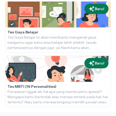
Baru!
Tes Gaya Belajar
Tes Gaya Belajar ini akan membantu mengenali gaya
belajarmu agar kamu bisa belajar lebih efektif. Jawab
pertanyaannya dengan jujur, ya. Nanti kamu akan
mendapatkan rekomendasi cara belajar yang paling sesuai.
Ayo, cari tahu cara belajar terbaik untukmu!
Baru!
Tes MBTI (16 Personalities)
Penasaran nggak sih, hal apa yang membuatmu spesial?
Mengapa kamu bertindak atau merasa tertarik pada hal-hal
tertentu? Atau, kamu merasa bingung memilih jurusan atau
karier yang pas buatmu? Temukan jawabannya dengan Tes
MBTI di maukuliah.id!