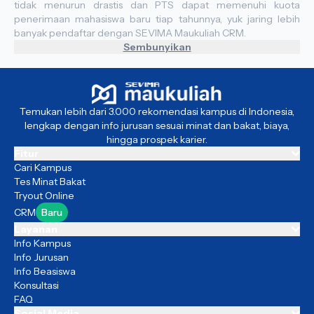
tidak menurun drastis dan PTS dapat memenuhi kuota
penerimaan mahasiswa baru tiap tahunnya, yuk jaring lebih
banyak pendaftar dengan SEVIMA Maukuliah CRM.
Sembunyikan
Temukan lebih dari 3.000 rekomendasi kampus di Indonesia,
lengkap dengan info jurusan sesuai minat dan bakat, biaya,
hingga prospek karier.
Fitur
Cari Kampus
Tes Minat Bakat
Tryout Online
CRM
Baru
Layanan
Info Kampus
Info Jurusan
Info Beasiswa
Konsultasi
FAQ
Sosial Media