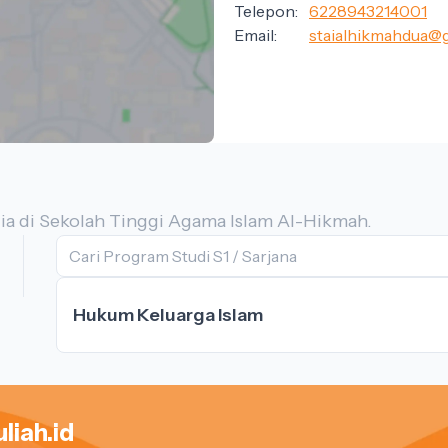
Telepon:
6228943214001
Email:
staialhikmahdua@
a di Sekolah Tinggi Agama Islam Al-Hikmah.
Hukum Keluarga Islam
liah.id