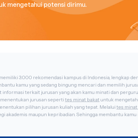
tuk mengetahui potensi dirimu.
Maukuliah adalah platform pencarian kampus yang memiliki 3.000 rekomendasi kamp
ggi yang kamu impikan. Maukuliah mempunyai
alam menentukan jurusan seperti
tes minat bakat
untuk mengetahui potensi yang ada pada dirimu, karena mengetahui
 menjadi modal dasar untuk menentukan pilihan jurusan kuliah yang tepat. Melalui
tes minat
i dengan
akan dibantu dengan program persiapan
tryout gratis
dan berbayar yang bisa kamu manfaatkan. Melakukan tryout
a dapat menjadi bahan pertimbangan memilih jurusan atau program