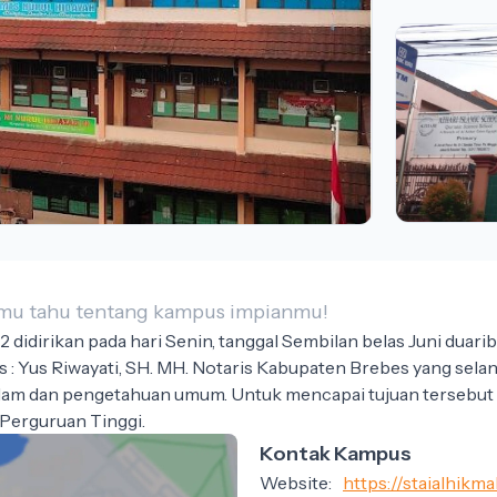
kamu tahu tentang kampus impianmu!
didirikan pada hari Senin, tanggal Sembilan belas Juni dua
 : Yus Riwayati, SH. MH. Notaris Kabupaten Brebes yang selan
m dan pengetahuan umum. Untuk mencapai tujuan tersebut ya
 Perguruan Tinggi.
Kontak Kampus
Website:
https://staialhikma