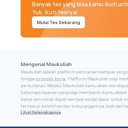
Banyak tes yang bisa kamu ikuti un
Yuk, ikuti tesnya!
Mulai Tes Sekarang
Mengenal Maukuliah
hingga
prospek kerja
. Platform Maukuliah siap membantu kamu yang sedang bingung mencari dan memilih jurusan atau kampus untuk melanjutkan ke jenjang
perkuliahan. Melalui Maukuliah kamu akan mendapat informasi terkait jurusan yang akan kamu minati dan perguruan tin
beberapa layanan yang siap membantu kamu d
bakat dan minat dapat
termasuk kelebihan dan kekurangannya, baik dari segi akademis maupun kepribadian. Sehingga membantu kamu memilih jurusan dan karier yang sesua
Lihat Selengkapnya
minat kamu. Dalam persiapan tes ujian kamu juga 
banyak manfaat yang akan kamu dapat, seperti sebagai sarana latihan sebelum mengikuti ujian utama, mengukur kemampuan, melatih daya konsentrasi, belajar
mengatur waktu dalam mengerjakan soal ujian, menguatkan mental untuk menghadapi ujian, sert