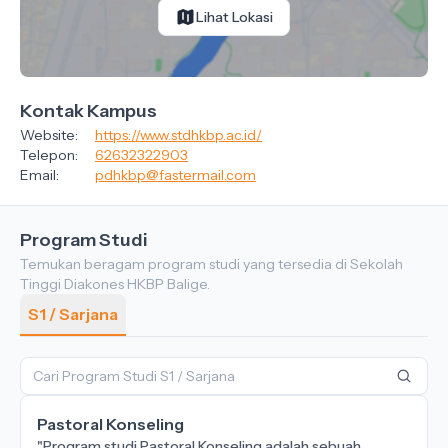
Lihat Lokasi
Kontak Kampus
Website:
https://www.stdhkbp.ac.id/
Telepon:
62632322903
Email:
pdhkbp@fastermail.com
Program Studi
Temukan beragam program studi yang tersedia di Sekolah
Tinggi Diakones HKBP Balige.
S1 / Sarjana
Pastoral Konseling
"Program studi Pastoral Konseling adalah sebuah