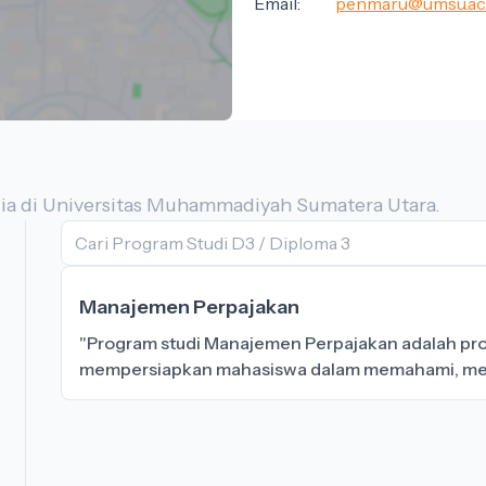
Email:
penmaru@umsu.ac.
ia di Universitas Muhammadiyah Sumatera Utara.
Manajemen Perpajakan
"Program studi Manajemen Perpajakan adalah pr
mempersiapkan mahasiswa dalam memahami, mene
prosedur perpajakan dalam konteks bisnis dan org
mahasiswa agar memiliki pemahaman mendalam te
yang berlaku dalam suatu negara. Kurikulumnya 
teori dan praktik perpajakan, termasuk hukum per