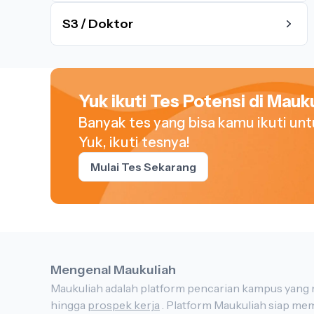
S3 / Doktor
Yuk ikuti Tes Potensi di Mauku
Banyak tes yang bisa kamu ikuti un
Yuk, ikuti tesnya!
Mulai Tes Sekarang
Mengenal Maukuliah
hingga
prospek kerja
. Platform Maukuliah siap membantu kamu yang sedang bingung mencari dan memilih jurusan atau kampus untuk melanjutkan ke jenjang