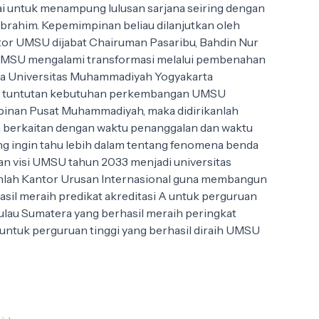
 untuk menampung lulusan sarjana seiring dengan
brahim. Kepemimpinan beliau dilanjutkan oleh
ktor UMSU dijabat Chairuman Pasaribu, Bahdin Nur
P, UMSU mengalami transformasi melalui pembenahan
ama Universitas Muhammadiyah Yogyakarta
uhi tuntutan kebutuhan perkembangan UMSU
impinan Pusat Muhammadiyah, maka didirikanlah
ya berkaitan dengan waktu penanggalan dan waktu
ng ingin tahu lebih dalam tentang fenomena benda
gan visi UMSU tahun 2033 menjadi universitas
kanlah Kantor Urusan Internasional guna membangun
asil meraih predikat akreditasi A untuk perguruan
Pulau Sumatera yang berhasil meraih peringkat
A untuk perguruan tinggi yang berhasil diraih UMSU