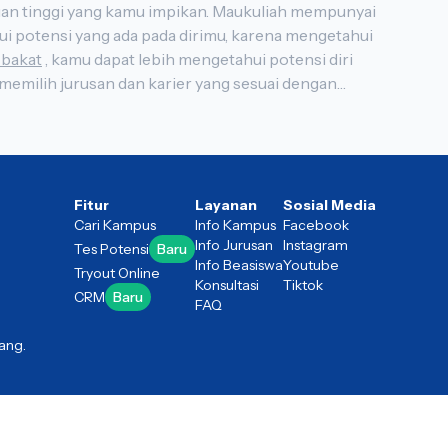
 bakat
, kamu dapat lebih mengetahui potensi diri
studi saat melanjutkan studi di perguruan tinggi. Sehingga membantu kamu lebih siap ketika melakukan tes masuk perguruan tinggi.
Fitur
Layanan
Sosial Media
Cari Kampus
Info Kampus
Facebook
Info Jurusan
Instagram
Tes Potensi
Baru
Info Beasiswa
Youtube
Tryout Online
Konsultasi
Tiktok
CRM
Baru
FAQ
ang.