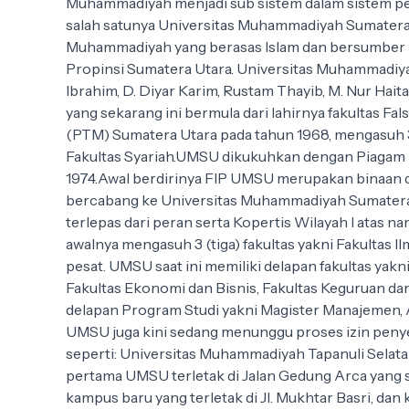
Muhammadiyah menjadi sub sistem dalam sistem pendi
salah satunya Universitas Muhammadiyah Sumatera
Muhammadiyah yang berasas Islam dan bersumber pa
Propinsi Sumatera Utara. Universitas Muhammadiya
Ibrahim, D. Diyar Karim, Rustam Thayib, M. Nur Haita
yang sekarang ini bermula dari lahirnya fakulta
(PTM) Sumatera Utara pada tahun 1968, mengasuh 3 (t
Fakultas Syariah.UMSU dikukuhkan dengan Piagam 
1974.Awal berdirinya FIP UMSU merupakan binaan d
bercabang ke Universitas Muhammadiyah Sumatera Ba
terlepas dari peran serta Kopertis Wilayah I atas
awalnya mengasuh 3 (tiga) fakultas yakni Fakultas 
pesat. UMSU saat ini memiliki delapan fakultas yakni
Fakultas Ekonomi dan Bisnis, Fakultas Keguruan da
delapan Program Studi yakni Magister Manajemen, 
UMSU juga kini sedang menunggu proses izin pen
seperti: Universitas Muhammadiyah Tapanuli Selat
pertama UMSU terletak di Jalan Gedung Arca yang 
kampus baru yang terletak di Jl. Mukhtar Basri, d