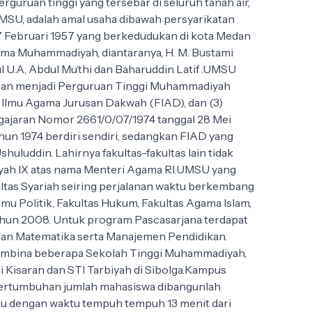
uruan tinggi yang tersebar di seluruh tanah air,
SU, adalah amal usaha dibawah persyarikatan
7 Februari 1957 yang berkedudukan di kota Medan
ama Muhammadiyah, diantaranya, H. M. Bustami
ul U.A, Abdul Mu’thi dan Baharuddin Latif .UMSU
udian menjadi Perguruan Tinggi Muhammadiyah
as Ilmu Agama Jurusan Dakwah (FIAD), dan (3)
ajaran Nomor 2661/0/07/1974 tanggal 28 Mei
un 1974 berdiri sendiri, sedangkan FIAD yang
luddin. Lahirnya fakultas-fakultas lain tidak
layah IX atas nama Menteri Agama RI.UMSU yang
ultas Syariah seiring perjalanan waktu berkembang
Ilmu Politik, Fakultas Hukum, Fakultas Agama Islam,
 Tahun 2008. Untuk program Pascasarjana terdapat
 dan Matematika serta Manajemen Pendidikan.
embina beberapa Sekolah Tinggi Muhammadiyah,
Kisaran dan STI Tarbiyah di Sibolga.Kampus
n pertumbuhan jumlah mahasiswa dibangunlah
tau dengan waktu tempuh tempuh 13 menit dari