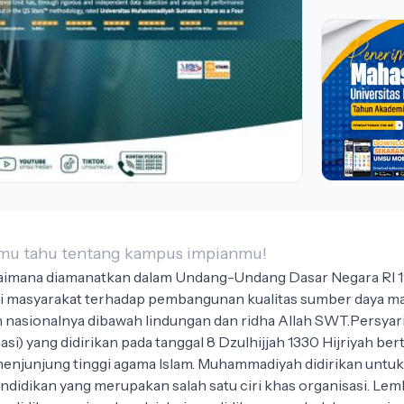
kamu tahu tentang kampus impianmu!
imana diamanatkan dalam Undang-Undang Dasar Negara RI 19
si masyarakat terhadap pembangunan kualitas sumber daya ma
n nasionalnya dibawah lindungan dan ridha Allah SWT.Persya
) yang didirikan pada tanggal 8 Dzulhijjah 1330 Hijriyah be
enjunjung tinggi agama Islam. Muhammadiyah didirikan untu
endidikan yang merupakan salah satu ciri khas organisasi. Le