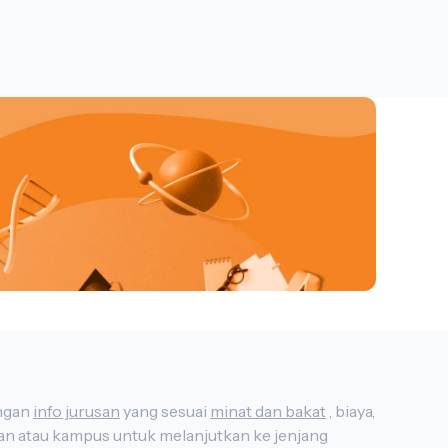
aman tentang aspek hukum perpajakan dan
 strategi perpajakan yang optimal, dan
tau individu. Dalam era digital, program ini
formasi dalam administrasi dan manajemen
up studi kasus dan simulasi untuk memberikan
an teori perpajakan dalam konteks praktis.
i mahasiswa dengan pengetahuan dan
am lingkungan perpajakan yang kompleks dan
akan dan kepatuhan pajak, lulusan program ini
jakan yang efisien dan strategis dalam
us di Indonesia, lengkap dengan
info jurusan
yang sesuai
minat dan bakat
, biaya,