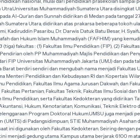
dikan nasional, mulai dari pendidikan prasekolah sampai perg
 Utra.Universitas Muhammadiyah Sumatera Utara disingkat UM
da Al-Qur’an dan Sunnah didirikan di Medan pada tanggal 2
h Sumatera Utara, didirikan atas prakarsa beberapa tokoh ul
mi, Kadiruddin Pasaribu, Dr. Darwis Datuk Batu Besar, H. Syaif
s Falsafah dan Hukum Islam Muhammadiyah (FAFHIM) yang kem
iga) fakultas : (1) Fakultas Ilmu Pendidikan (FIP), (2) Fakult
Pendirian oleh PP Muhammadiyah Majlis Pendidikan dan Peng
ari FIP Universitas Muhammadiyah Jakarta (UMJ) dan pada tah
rat berdiri sendiri dan mengubah nama menjadi Fakultas Ushu
 nama Menteri Pendidikan dan Kebudayaan RI dan Kopertais Wi
Ilmu Pendidikan, Fakultas Ilmu Agama Jurusan Dakwah, dan Fak
 Fakultas Pertanian, Fakultas Teknik, Fakultas Ilmu Sosial dan 
n Ilmu Pendidikan, serta Fakultas Kedokteran yang didirikan
Akuntansi, Hukum, Kenotariatan, Komunikasi, Teknik Elektro
yelenggaraan Program Doktoral Hukum.UMSU juga menjadi p
an (UMTS) di Padangsidimpuan, STIE Muhammadiyah Asahan di 
saat ini digunakan oleh Fakultas Kedokteran. Seiring denga
an kini menjadi gedung utama. Kampus utama berjarak 6100 m a