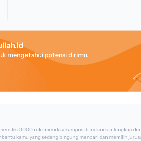
dan audit pajak. Program ini menekankan pemah
kepatuhan terhadap regulasi pajak yang berlaku. Mahasiswa mempelajari metode untuk
mengurangi beban pajak secara legal, menerapkan
memaksimalkan keuntungan pajak bagi perusahaan a
juga mungkin mencakup penggunaan teknologi in
perpajakan. Program studi ini sering kali mencak
liah.id
pemahaman yang lebih mendalam tentang penerap
tuk mengetahui potensi dirimu.
Program studi Manajemen Perpajakan membekal
keterampilan yang diperlukan untuk berhasil dal
terus berubah. Dengan memahami tata cara perpaj
siap untuk berkontribusi dalam pengelolaan perpa
organisasi bisnis."
Maukuliah adalah platform pencarian kampus yang memiliki 3.000 rekomendasi kamp