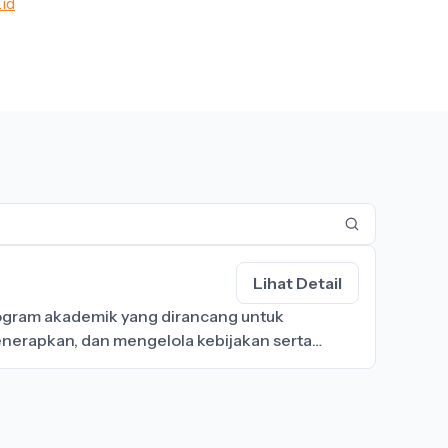
id
Lihat Detail
ogram akademik yang dirancang untuk
rapkan, dan mengelola kebijakan serta
anisasi. Program ini bertujuan untuk melatih
ntang sistem perpajakan dan regulasi pajak
mencakup mata pelajaran yang berkaitan dengan
pajakan, perencanaan pajak, administrasi pajak,