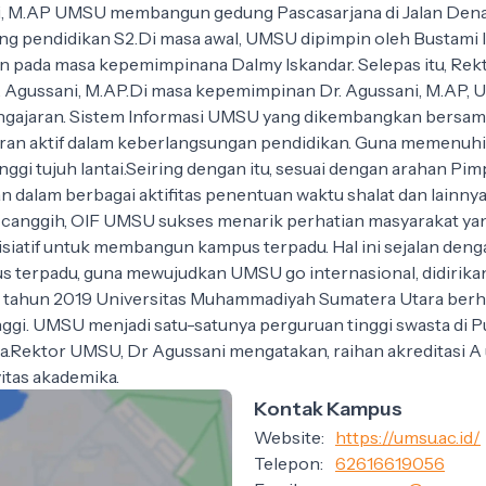
, M.AP UMSU membangun gedung Pascasarjana di Jalan Denai
g pendidikan S2.Di masa awal, UMSU dipimpin oleh Bustami I
an pada masa kepemimpinana Dalmy Iskandar. Selepas itu, Re
 Dr. Agussani, M.AP.Di masa kepemimpinan Dr. Agussani, M.A
 pengajaran. Sistem Informasi UMSU yang dikembangkan bers
eran aktif dalam keberlangsungan pendidikan. Guna memen
nggi tujuh lantai.Seiring dengan itu, sesuai dengan arahan P
an dalam berbagai aktifitas penentuan waktu shalat dan lainn
an canggih, OIF UMSU sukses menarik perhatian masyarakat ya
inisiatif untuk membangun kampus terpadu. Hal ini sejalan den
pus terpadu, guna mewujudkan UMSU go internasional, didiri
ada tahun 2019 Universitas Muhammadiyah Sumatera Utara berh
nggi. UMSU menjadi satu-satunya perguruan tinggi swasta di 
Jawa.Rektor UMSU, Dr Agussani mengatakan, raihan akreditasi 
vitas akademika.
Kontak Kampus
Website:
https://umsu.ac.id/
Telepon:
62616619056