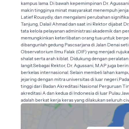
kampus lama. Di bawah kepemimpinan Dr. Agussani
makin tingginya minat masyarakat menempuh jenjan
Latief Rousydiy, dan mengalami perubahan signifik
Tanjung, Dalail Ahmad dan saat ini Rektor dijabat
tata kelola pelayanan administrasi akademik dan
memungkinkan keterlibatan orang tua untuk berp
dibangunlah gedung Pascsarjana di Jalan Denai seti
Observatorium Ilmu Falak (OIF) yang menjadi rujuk
shalat serta arah kiblat. Didukung dengan peralat
langit.Sebagai Rektor, Dr. Agussani, M.AP juga ber
berkelas internasional. Selain membeli lahan kam
jejaring dengan mitra universitas di luar negeri.P
tinggi dari Badan Akreditasi Nasional Perguruan Ti
akreditasi A dan kedua di Indonesia di luar Pulau 
adalah berkat kerja keras yang dilakukan seluruh ci