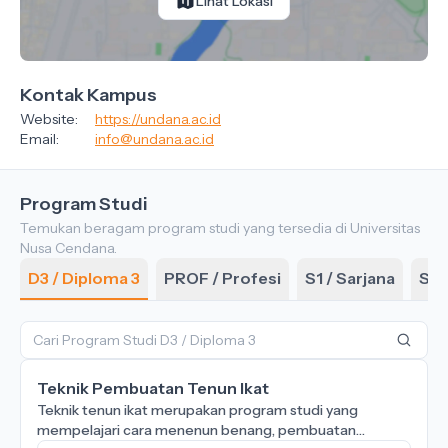
Lihat Lokasi
Kontak Kampus
Website:
https://undana.ac.id
Email:
info@undana.ac.id
Program Studi
Temukan beragam program studi yang tersedia di Universitas
Nusa Cendana.
D3 / Diploma 3
PROF / Profesi
S1 / Sarjana
S2 
Teknik Pembuatan Tenun Ikat
Teknik tenun ikat merupakan program studi yang
mempelajari cara menenun benang, pembuatan