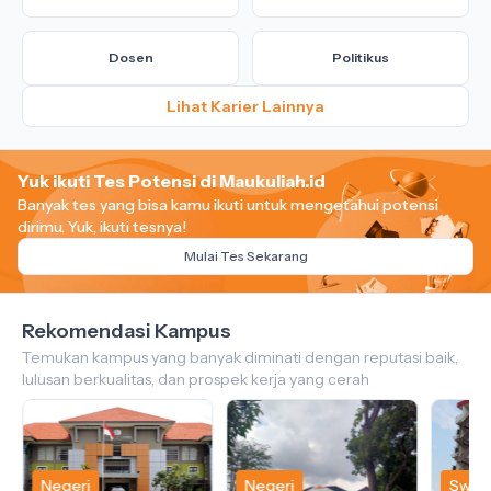
Dosen
Politikus
Lihat Karier Lainnya
Yuk ikuti Tes Potensi di Maukuliah.id
Banyak tes yang bisa kamu ikuti untuk mengetahui potensi
dirimu.
Yuk, ikuti tesnya!
Mulai Tes Sekarang
Rekomendasi Kampus
Temukan kampus yang banyak diminati dengan reputasi baik,
lulusan berkualitas, dan prospek kerja yang cerah
Negeri
Negeri
Swas