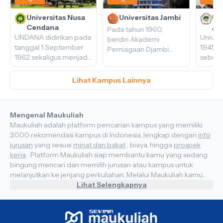
Universitas Nusa
Universitas Jambi
Uni
Cendana
Ag
Pada tahun 1960,
UNDANA didirikan pada
Univers
Ja
berdiri Akademi
tanggal 1 September
1945 J
Perniagaan Djambi
1962 sekaligus menjadi
sebuah
yang bernaung di
universitas negeri
tinggi
bawah Jajasan
pertama yang berada
berada 
Perguruan Tinggi
Lihat Kampus Lainnya
di Provinsi Nusa
Indones
Djambi. Yayasan ini
Tenggara Timur.
berdir
didirikan atas prakarsa
UNDANA sendiri
naunga
tokoh-tokoh
Mengenal Maukuliah
memiliki gedung
Pergur
masyarakat dan
Maukuliah adalah platform pencarian kampus yang memiliki
kampus yang
Agustu
Pemerintahan Jambi
3.000 rekomendasi kampus di Indonesia, lengkap dengan
info
bertempat di Jl.
waktu itu dan diketuai
jurusan
yang sesuai
minat dan bakat
, biaya, hingga
prospek
Adisucipto, Penfui,
oleh R. SUDARSONO
kerja
. Platform Maukuliah siap membantu kamu yang sedang
Kupang, Nusa Tenggara
yang waktu itu
bingung mencari dan memilih jurusan atau kampus untuk
Timur.
menjabat sebagai
melanjutkan ke jenjang perkuliahan. Melalui Maukuliah kamu
Walikota Jambi.
akan mendapat informasi terkait jurusan yang akan kamu
Lihat Selengkapnya
Selanjutnya pada tahun
minati dan perguruan tinggi yang kamu impikan. Maukuliah
1961, Akademi
mempunyai beberapa layanan yang siap membantu kamu
Perniagaan Djambi
dalam menentukan jurusan seperti
tes minat bakat
untuk
berubah menjadi