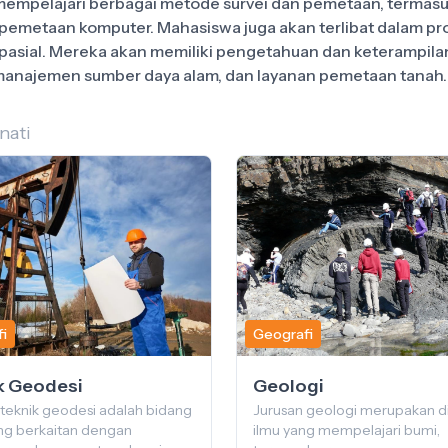
mempelajari berbagai metode survei dan pemetaan, termasuk
 pemetaan komputer. Mahasiswa juga akan terlibat dalam pr
pasial. Mereka akan memiliki pengetahuan dan keterampilan
nati
i
Geografi
k Geodesi
Geologi
 teknik geodesi adalah bidang
Jurusan geologi merupakan di
ang berkaitan dengan
ilmu yang mempelajari bumi,