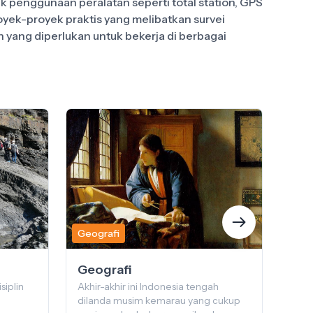
 penggunaan peralatan seperti total station, GPS
oyek-proyek praktis yang melibatkan survei
 yang diperlukan untuk bekerja di berbagai
Geografi
Geog
Geografi
As
siplin
Akhir-akhir ini Indonesia tengah
Juru
dilanda musim kemarau yang cukup
stud