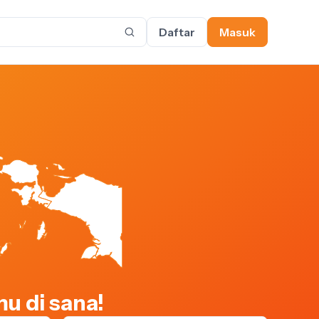
Daftar
Masuk
u di sana!