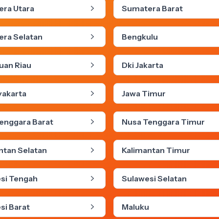
ra Utara
Sumatera Barat
ra Selatan
Bengkulu
uan Riau
Dki Jakarta
yakarta
Jawa Timur
enggara Barat
Nusa Tenggara Timur
ntan Selatan
Kalimantan Timur
si Tengah
Sulawesi Selatan
si Barat
Maluku