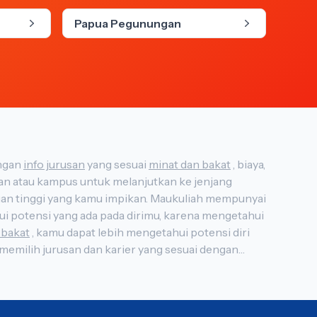
Papua Pegunungan
us di Indonesia, lengkap dengan
info jurusan
yang sesuai
minat dan bakat
, biaya,
 bakat
, kamu dapat lebih mengetahui potensi diri