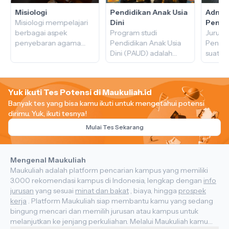
Agama
Agama
Agam
Misiologi
Pendidikan Anak Usia
Admini
Misiologi mempelajari
Dini
Pendi
berbagai aspek
Program studi
Jurusa
penyebaran agama
Pendidikan Anak Usia
Pendid
Kristen, termasuk:
Dini (PAUD) adalah
suatu 
Akibat positif dan
program pendidikan
memfo
negatif penyebaran
tinggi yang
pemah
Kristen, Dampak
mempersiapkan
penera
Yuk ikuti Tes Potensi di Maukuliah.id
evangelisasi dan amal,
mahasiswa untuk
prinsip
Banyak tes yang bisa kamu ikuti untuk mengetahui potensi
Praktik yang penting
menjadi pendidik
dalam 
dirimu.
Yuk, ikuti tesnya!
untuk Kristen, Praktik
profesional yang khusus
pendid
Kristen yang dapat
bekerja dengan anak-
memilih
Mulai Tes Sekarang
bervariasi di antara
anak usia dini, biasanya
mendal
komunitas-komunitas.
dari kelahiran hingga
aspek
Lulusan jurusan
usia 8 tahun. Berikut
perenc
Mengenal Maukuliah
Misiologi dapat bekerja
adalah deskripsi umum
penge
Maukuliah adalah platform pencarian kampus yang memiliki
di berbagai organisasi
dari program studi
pendidi
3.000 rekomendasi kampus di Indonesia, lengkap dengan
info
keagamaan atau misi,
PAUD: Program studi
dasar,
jurusan
yang sesuai
minat dan bakat
, biaya, hingga
prospek
seperti misionaris,
PAUD mempersiapkan
maupun
kerja
. Platform Maukuliah siap membantu kamu yang sedang
pengkhotbah, guru
mahasiswa untuk
akan d
bingung mencari dan memilih jurusan atau kampus untuk
agama, konsultan misi,
menjadi pendidik yang
menge
melanjutkan ke jenjang perkuliahan. Melalui Maukuliah kamu
pengembang program
berdedikasi, peduli, dan
keteram